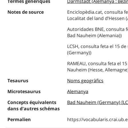
Termes génériques
Darmstadt (Alemanya : Bezir
Notes de source
Enciclopèdia.cat, consulta 
Localitat del land d’Hessen 
Autoridades BNE, consulta f
Bad Nauheim (Alemania))
LCSH, consulta feta el 15 d
(Germany))
RAMEAU, consulta feta el 15
Nauheim (Hesse, Allemagne)
Tesaurus
Noms geogràfics
Microtesaurus
Alemanya
Concepts équivalents
Bad Nauheim (Germany) [L
dans d'autres schémas
Permalien
https://vocabularis.crai.u