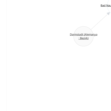
Bad Nau
Darmstadt (Alemanya
: Bezirk)