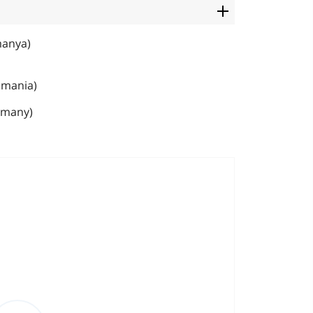
manya)
emania)
rmany)