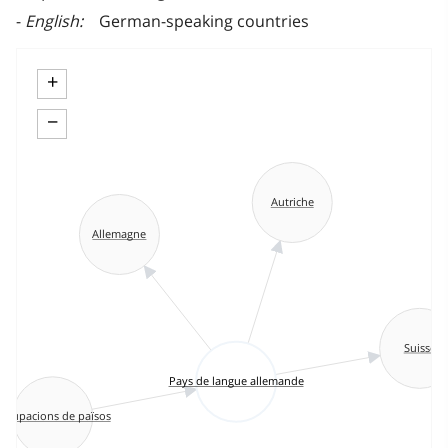
English
German-speaking countries
+
−
Autriche
Allemagne
Suisse
Pays de langue allemande
Agrupacions de països