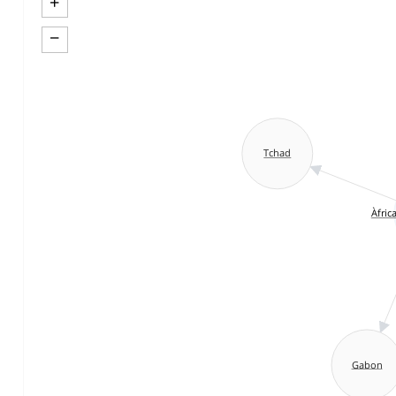
+
−
Tchad
Àfric
Gabon