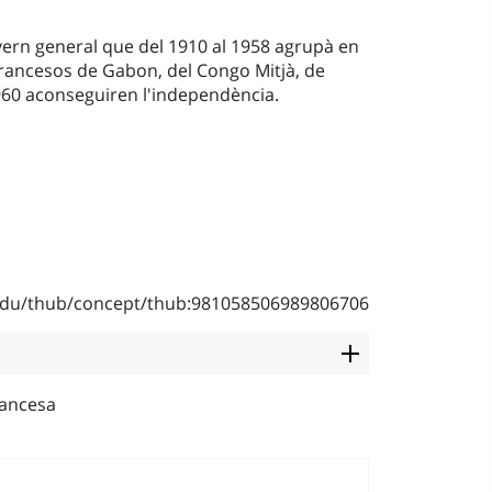
vern general que del 1910 al 1958 agrupà en
 francesos de Gabon, del Congo Mitjà, de
 1960 aconseguiren l'independència.
b.edu/thub/concept/thub:981058506989806706
rancesa