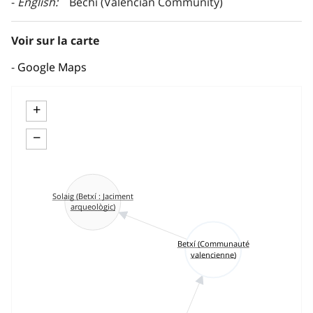
English
Bechí (Valencian Community)
Voir sur la carte
Google Maps
+
−
Solaig (Betxí : Jaciment
arqueològic)
Betxí (Communauté
valencienne)