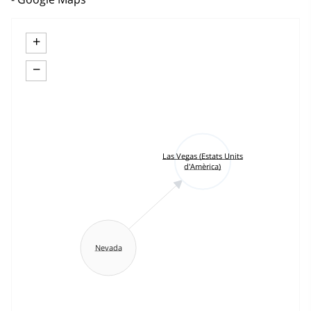
+
−
Las Vegas (Estats Units
d'Amèrica)
Nevada