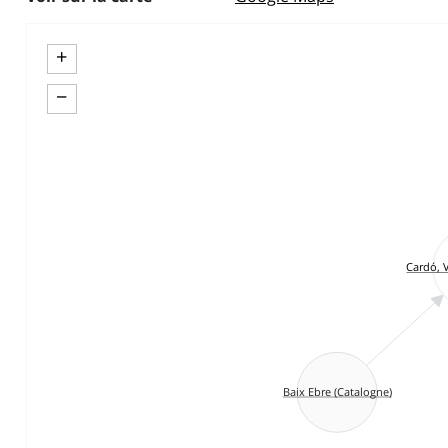
+
−
Cardó, V
Baix Ebre (Catalogne)