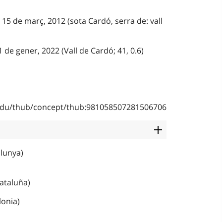
l 15 de març, 2012 (sota Cardó, serra de: vall
1 de gener, 2022 (Vall de Cardó; 41, 0.6)
b.edu/thub/concept/thub:981058507281506706
alunya)
Cataluña)
lonia)