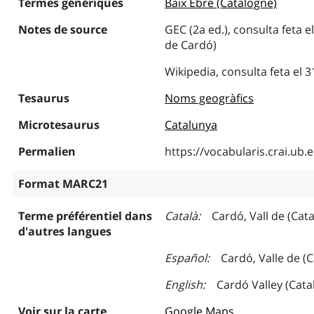
Termes génériques
Baix Ebre (Catalogne)
Notes de source
GEC (2a ed.), consulta feta e
de Cardó)
Wikipedia, consulta feta el 3
Tesaurus
Noms geogràfics
Microtesaurus
Catalunya
Permalien
https://vocabularis.crai.u
Format MARC21
Terme préférentiel dans
Català
Cardó, Vall de (Cat
d'autres langues
Español
Cardó, Valle de (
English
Cardó Valley (Cata
Voir sur la carte
Google Maps