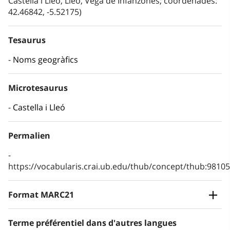
Castella i Lleó, Lleó, Vega de Infanzones; coordenades:
42.46842, -5.52175)
Tesaurus
Noms geogràfics
Microtesaurus
Castella i Lleó
Permalien
https://vocabularis.crai.ub.edu/thub/concept/thub:981
Format MARC21
Terme préférentiel dans d'autres langues