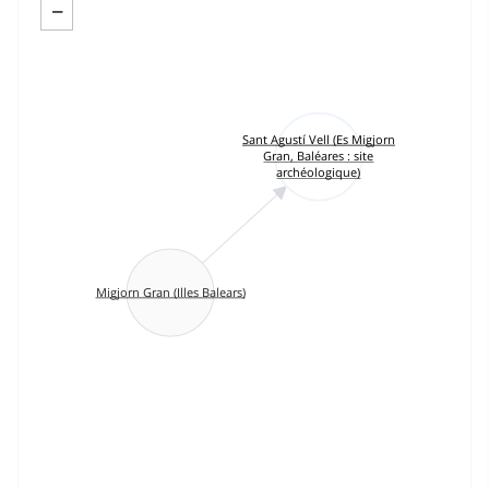
−
Sant Agustí Vell (Es Migjorn
Gran, Baléares : site
archéologique)
Migjorn Gran (Illes Balears)