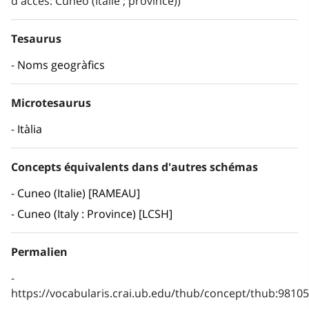
d'accés: Cuneo (Italie ; province))
Tesaurus
Noms geogràfics
Microtesaurus
Itàlia
Concepts équivalents dans d'autres schémas
Cuneo (Italie) [RAMEAU]
Cuneo (Italy : Province) [LCSH]
Permalien
https://vocabularis.crai.ub.edu/thub/concept/thub:981