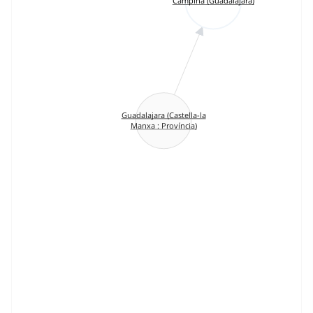
Campiña (Guadalajara)
Guadalajara (Castella-la
Manxa : Província)