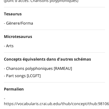
(punt d'accés: Chansons polyphoniques)
Tesaurus
Gènere/Forma
Microtesaurus
Arts
Concepts équivalents dans d'autres schémas
Chansons polyphoniques [RAMEAU]
Part songs [LCGFT]
Permalien
https://vocabularis.crai.ub.edu/thub/concept/thub:981