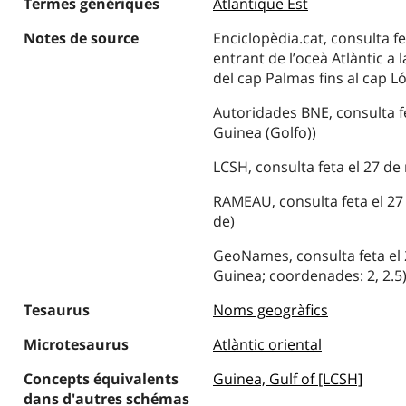
Termes génériques
Atlantique Est
Notes de source
Enciclopèdia.cat, consulta f
entrant de l’oceà Atlàntic a 
del cap Palmas fins al cap L
Autoridades BNE, consulta fe
Guinea (Golfo))
LCSH, consulta feta el 27 de
RAMEAU, consulta feta el 27
de)
GeoNames, consulta feta el 2
Guinea; coordenades: 2, 2.5
Tesaurus
Noms geogràfics
Microtesaurus
Atlàntic oriental
Concepts équivalents
Guinea, Gulf of [LCSH]
dans d'autres schémas