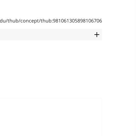
b.edu/thub/concept/thub:981061305898106706