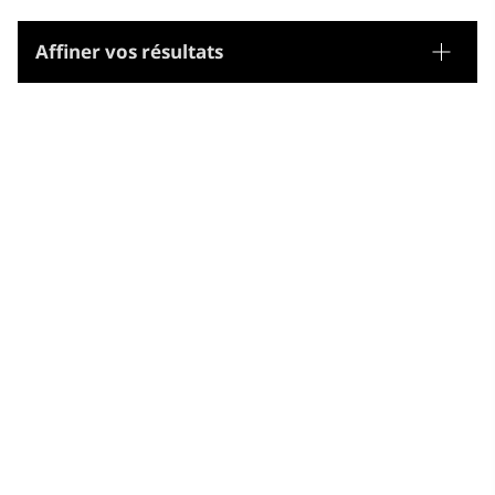
Affiner vos résultats
Tesaurus
Noms geogràfics
Microtesaurus
Togo