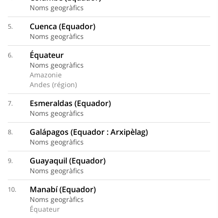
Noms geogràfics
Cuenca (Equador)
5.
Noms geogràfics
Équateur
6.
Noms geogràfics
Amazonie
Andes (région)
Esmeraldas (Equador)
7.
Noms geogràfics
Galápagos (Equador : Arxipèlag)
8.
Noms geogràfics
Guayaquil (Equador)
9.
Noms geogràfics
Manabí (Equador)
10.
Noms geogràfics
Équateur