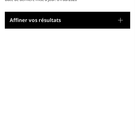
Affiner vos résultats
Tesaurus
Noms geogràfics
Microtesaurus
Illes Verges Britàniques
Illes Verges Britàniques