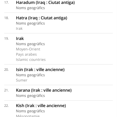
Haradum (Iraq : Ciutat antiga)
17.
Noms geogràfics
Hatra (Iraq : Ciutat antiga)
18.
Noms geogràfics
Irak
Irak
19.
Noms geogràfics
Moyen-Orient
Pays arabes
Islamic countries
Isin (Irak : ville ancienne)
20.
Noms geogràfics
Sumer
Karana (Irak : ville ancienne)
21.
Noms geogràfics
Kish (Irak : ville ancienne)
22.
Noms geogràfics
Mésopotamie