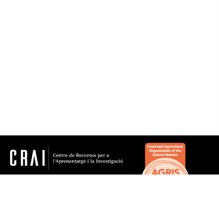
Noms geogràfics
Microtesaurus
Iraq
Síria
crai.pt@ub.edu
© Centre de Recursos per a l'Aprenentatge i la
Investigació. Tots els drets reservats
Gestionat per la Unitat de Procés Tècnic
Comentaris