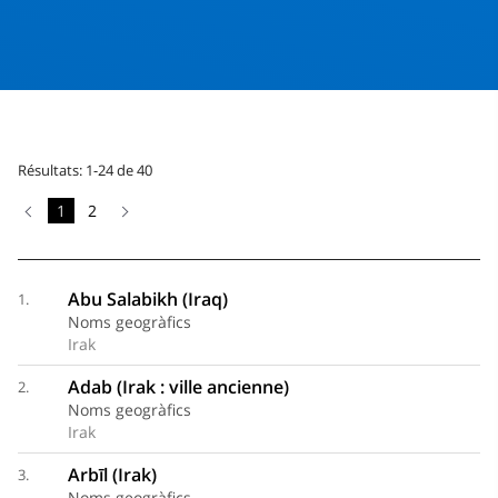
Résultats: 1-24 de 40
1
2
Abu Salabikh (Iraq)
1.
Noms geogràfics
Irak
Adab (Irak : ville ancienne)
2.
Noms geogràfics
Irak
Arbīl (Irak)
3.
Noms geogràfics