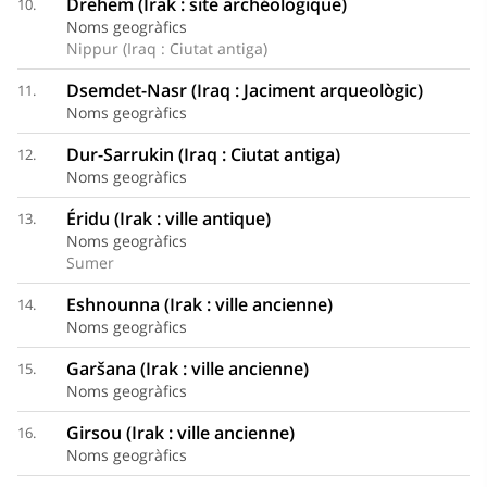
Drehem (Irak : site archéologique)
10.
Noms geogràfics
Nippur (Iraq : Ciutat antiga)
Dsemdet-Nasr (Iraq : Jaciment arqueològic)
11.
Noms geogràfics
Dur-Sarrukin (Iraq : Ciutat antiga)
12.
Noms geogràfics
Éridu (Irak : ville antique)
13.
Noms geogràfics
Sumer
Eshnounna (Irak : ville ancienne)
14.
Noms geogràfics
Garšana (Irak : ville ancienne)
15.
Noms geogràfics
Girsou (Irak : ville ancienne)
16.
Noms geogràfics