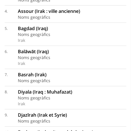
Assour (Irak : ville ancienne)
4.
Noms geogràfics
Bagdad (Iraq)
5.
Noms geogràfics
Irak
Balāwāt (Iraq)
6.
Noms geogràfics
Irak
Basrah (Irak)
7.
Noms geogràfics
Diyala (Iraq : Muhafazat)
8.
Noms geogràfics
Irak
Djazīrah (Irak et Syrie)
9.
Noms geogràfics