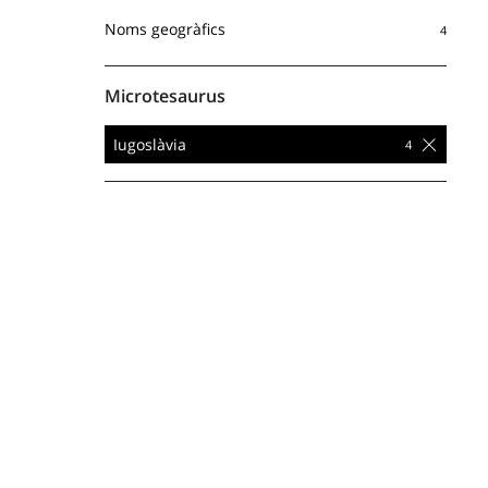
Noms geogràfics
Microtesaurus
Iugoslàvia