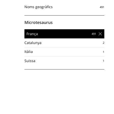
Noms geogràfics
Microtesaurus
França
Catalunya
Itàlia
Suïssa