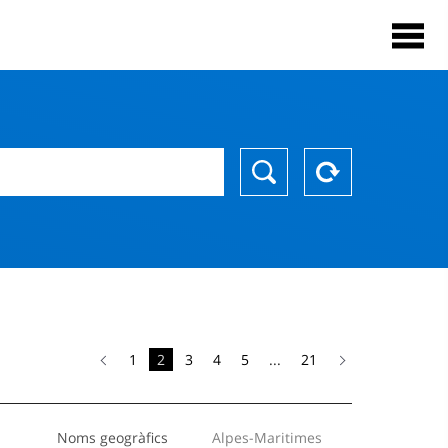
1
2
3
4
5
...
21
Noms geogràfics
Alpes-Maritimes