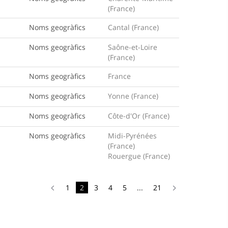
(France)
Noms geogràfics
Cantal (France)
Noms geogràfics
Saône-et-Loire
(France)
Noms geogràfics
France
Noms geogràfics
Yonne (France)
Noms geogràfics
Côte-d'Or (France)
Noms geogràfics
Midi-Pyrénées
(France)
Rouergue (France)
1
2
3
4
5
...
21