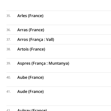
Arles (France)
35.
Arras (France)
36.
Arros (França : Vall)
37.
Artois (France)
38.
Aspres (França : Muntanya)
39.
Aube (France)
40.
Aude (France)
41.
Aulnay (France)
42.