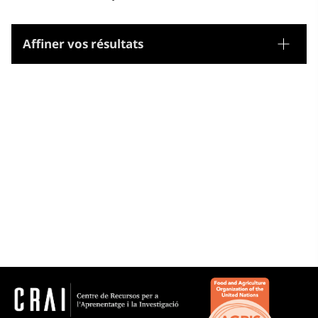
Affiner vos résultats
Tesaurus
Noms geogràfics
Microtesaurus
Castella i Lleó
Extremadura
Galícia
Madrid (Comunitat autònoma)