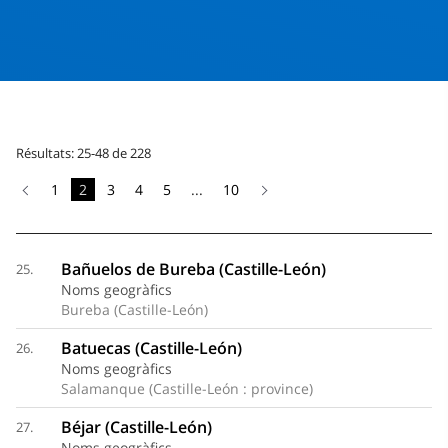
Résultats: 25-48 de 228
1
2
3
4
5
...
10
Bañuelos de Bureba (Castille-León)
25.
Noms geogràfics
Bureba (Castille-León)
Batuecas (Castille-León)
26.
Noms geogràfics
Salamanque (Castille-León : province)
Béjar (Castille-León)
27.
Noms geogràfics