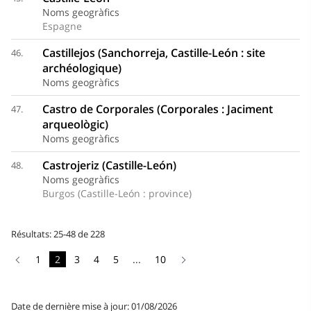
Noms geogràfics
Espagne
Castillejos (Sanchorreja, Castille-León : site
46.
archéologique)
Noms geogràfics
Castro de Corporales (Corporales : Jaciment
47.
arqueològic)
Noms geogràfics
Castrojeriz (Castille-León)
48.
Noms geogràfics
Burgos (Castille-León : province)
Résultats: 25-48 de 228
1
2
3
4
5
...
10
Date de dernière mise à jour: 01/08/2026