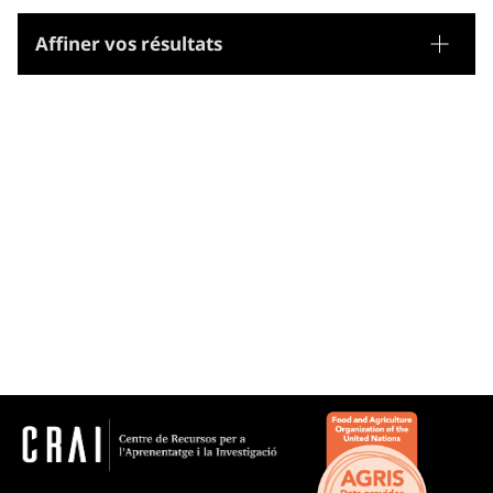
Affiner vos résultats
Tesaurus
Noms geogràfics
Microtesaurus
País Basc