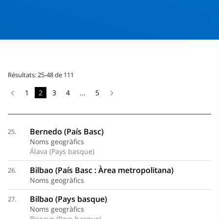
Résultats: 25-48 de 111
1
2
3
4
...
5
Bernedo (País Basc)
25.
Noms geogràfics
Álava (Pays basque)
Bilbao (País Basc : Àrea metropolitana)
26.
Noms geogràfics
Bilbao (Pays basque)
27.
Noms geogràfics
Biscaye (Pays basque)