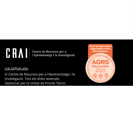
Microtesaurus
Spectacles, jeux et sports
Arts
Bibliothéconomie et documentation
Biologie
Connaissance et culture : généralités
crai.pt@ub.edu
© Centre de Recursos per a l'Aprenentatge i la
Droit
Investigació. Tots els drets reservats
Gestionat per la Unitat de Procés Tècnic
Ethnologie
Comentaris
Géographie
Histoire
Industrie, commerce et communications
Informatique