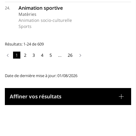
Animation sportive
24.
Matèries
Animation socio-culturelle
Sports
Résultats: 1-24 de 609
1
2
3
4
5
...
26
Date de dernière mise à jour: 01/08/2026
Affiner vos résultats
Tesaurus
Gènere/Forma
Matèries