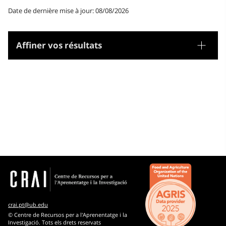
Date de dernière mise à jour: 08/08/2026
Affiner vos résultats
Tesaurus
Gènere/Forma
Matèries
Noms geogràfics
Microtesaurus
Physique
Arts
Bibliothéconomie et documentation
crai.pt@ub.edu
© Centre de Recursos per a l'Aprenentatge i la
Biologie
Investigació. Tots els drets reservats