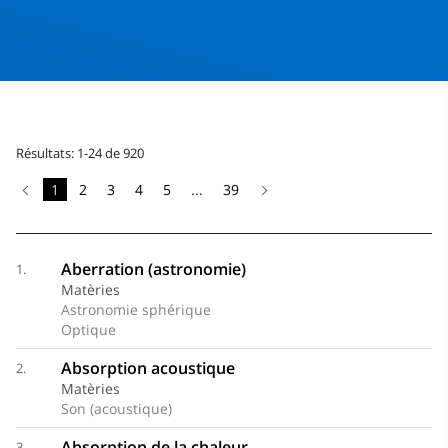
Résultats: 1-24 de 920
1
2
3
4
5
...
39
Aberration (astronomie)
1.
Matèries
Astronomie sphérique
Optique
Absorption acoustique
2.
Matèries
Son (acoustique)
Absorption de la chaleur
3.