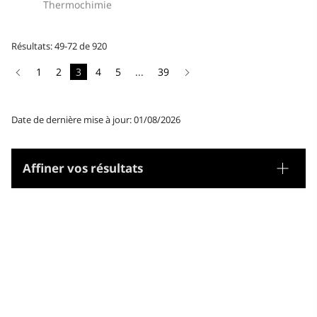
Thermochimie
Résultats: 49-72 de 920
1
2
3
4
5
...
39
Date de dernière mise à jour: 01/08/2026
Affiner vos résultats
Tesaurus
Gènere/Forma
Matèries
Noms geogràfics
Microtesaurus