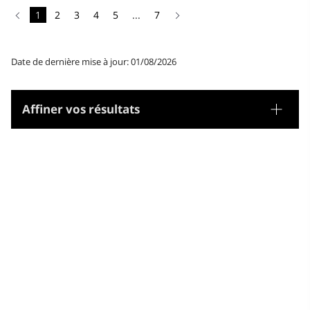
1
2
3
4
5
...
7
Date de dernière mise à jour: 01/08/2026
Affiner vos résultats
Tesaurus
Gènere/Forma
Matèries
Microtesaurus
Géographie
Arts
Bibliothéconomie et documentation