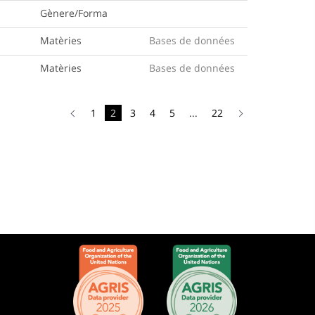
Gènere/Forma
Matèries
Bases de données
Matèries
Bases de données
1
2
3
4
5
...
22