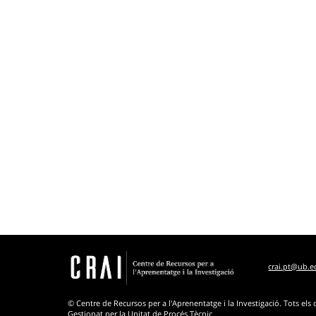
crai.pt@ub.
© Centre de Recursos per a l'Aprenentatge i la Investigació. Tots els 
Gestionat per la Unitat de Procés Tècnic