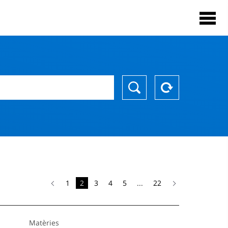
1
2
3
4
5
...
22
Matèries