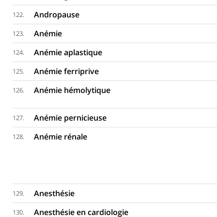
Andropause
122.
Anémie
123.
Anémie aplastique
124.
Anémie ferriprive
125.
Anémie hémolytique
126.
Anémie pernicieuse
127.
Anémie rénale
128.
Anesthésie
129.
Anesthésie en cardiologie
130.