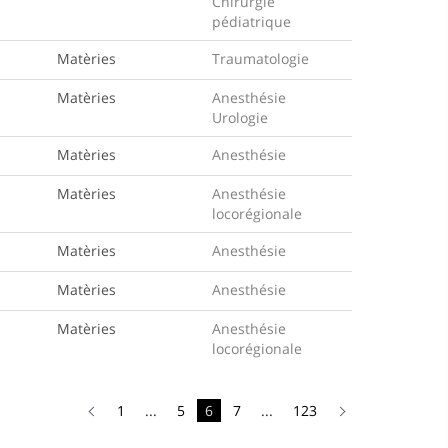
Chirurgie
pédiatrique
Matèries
Traumatologie
Matèries
Anesthésie
Urologie
Matèries
Anesthésie
Matèries
Anesthésie
locorégionale
Matèries
Anesthésie
Matèries
Anesthésie
Matèries
Anesthésie
locorégionale
1
...
5
6
7
...
123