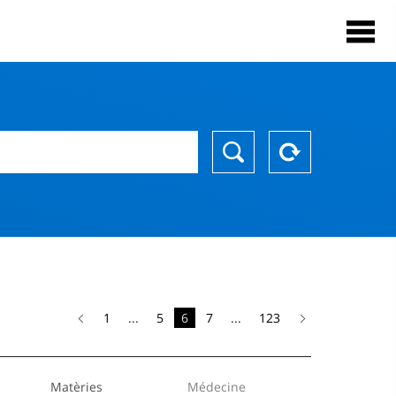
1
...
5
6
7
...
123
Matèries
Médecine