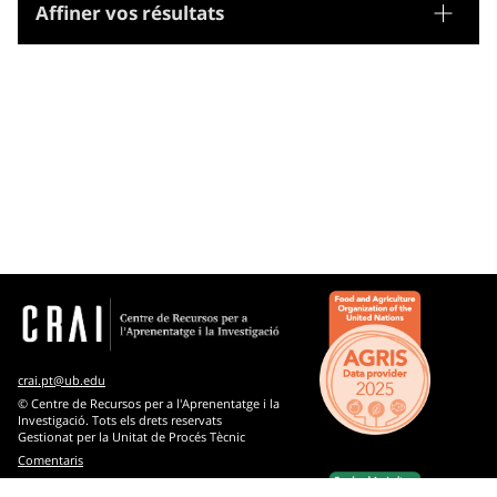
Affiner vos résultats
Tesaurus
Gènere/Forma
Matèries
Microtesaurus
Psychologie
Arts
Bibliothéconomie et documentation
Biologie
crai.pt@ub.edu
Connaissance et culture : généralités
© Centre de Recursos per a l'Aprenentatge i la
Investigació. Tots els drets reservats
Gestionat per la Unitat de Procés Tècnic
Droit
Comentaris
Environnement