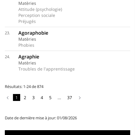
Matèries
Attitude (psychologie)
Perception sociale
Préjugés
Agoraphobie
23.
Matèries
Phobies
Agraphie
24.
Matèries
Troubles de l'apprentissage
Résultats: 1-24 de 874
1
2
3
4
5
...
37
Date de dernière mise à jour: 01/08/2026