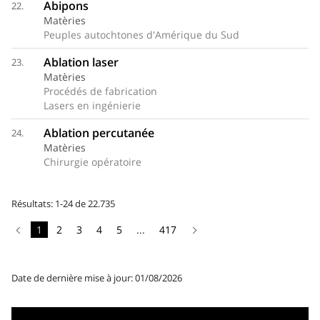
Abipons
22.
Matèries
Peuples autochtones d'Amérique du Sud
Ablation laser
23.
Matèries
Procédés de fabrication
Lasers en ingénierie
Ablation percutanée
24.
Matèries
Chirurgie opératoire
Résultats: 1-24 de 22.735
1
2
3
4
5
...
417
Date de dernière mise à jour: 01/08/2026