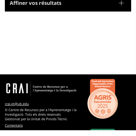
Affiner vos résultats
Tesaurus
Matèries
Microtesaurus
Arts
Bibliothéconomie et documentation
Biologie
Chimie
Connaissance et culture : généralités
crai.pt@ub.edu
Droit
© Centre de Recursos per a l'Aprenentatge i la
Investigació. Tots els drets reservats
Gestionat per la Unitat de Procés Tècnic
Environnement
Comentaris
Ethnologie