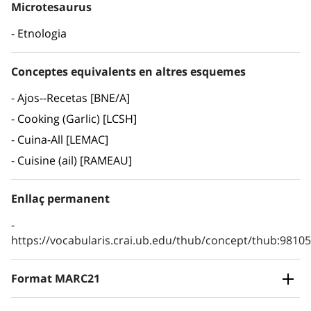
Microtesaurus
Etnologia
Conceptes equivalents en altres esquemes
Ajos--Recetas [BNE/A]
Cooking (Garlic) [LCSH]
Cuina-All [LEMAC]
Cuisine (ail) [RAMEAU]
Enllaç permanent
https://vocabularis.crai.ub.edu/thub/concept/thub:981
Format MARC21