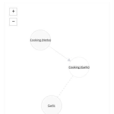
+
−
Cooking (Herbs)
Cooking (Garlic)
Garlic