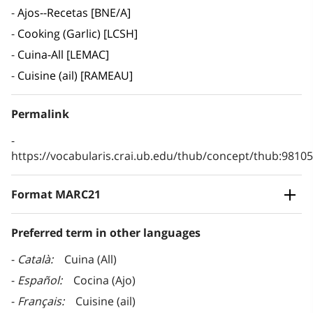
Ajos--Recetas [BNE/A]
Cooking (Garlic) [LCSH]
Cuina-All [LEMAC]
Cuisine (ail) [RAMEAU]
Permalink
https://vocabularis.crai.ub.edu/thub/concept/thub:981
Format MARC21
Preferred term in other languages
Català
Cuina (All)
Español
Cocina (Ajo)
Français
Cuisine (ail)