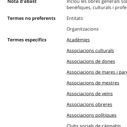
Nota d'abast
Inclou les obres generals sob
benèfiques, culturals i prof
Termes no preferents
Entitats
Organitzacions
Termes específics
Acadèmies
Associacions culturals
Associacions de dones
Associacions de mares i pa
Associacions de mestres
Associacions de veïns
Associacions obreres
Associacions polítiques
Clubs socials de cànnabis