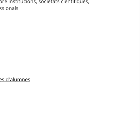
re institucions, societats científiques,
essionals
res d'alumnes