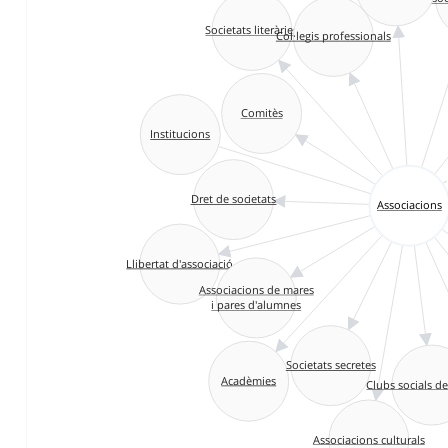
Societats literàries
Col·legis professionals
Comitès
Institucions
Dret de societats
Associacions
Llibertat d'associació
Associacions de mares
i pares d'alumnes
Societats secretes
Clubs socials d
Acadèmies
Associacions culturals