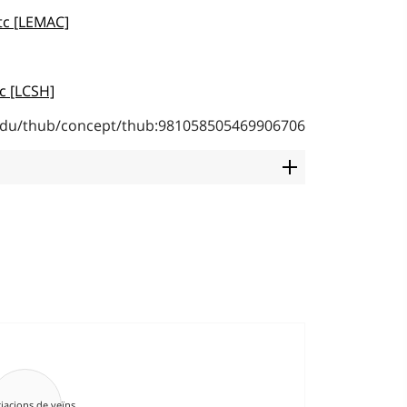
etc [LEMAC]
tc [LCSH]
b.edu/thub/concept/thub:981058505469906706
ciacions de veïns