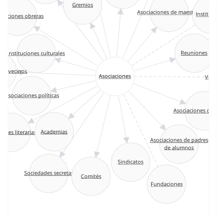
Gremios
Asociaciones de maestros
Instituc
ciaciones obreras
Reuniones
Instituciones culturales
 de vecinos
Volu
Asociaciones
Asociaciones políticas
Asociaciones can
Academias
dades literarias
Asociaciones de padres
de alumnos
Sindicatos
Sociedades secretas
Comités
Fundaciones