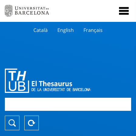
Català
English
Français