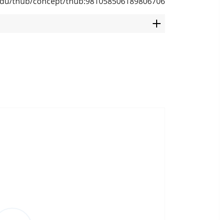
b.edu/thub/concept/thub:981058506189806706