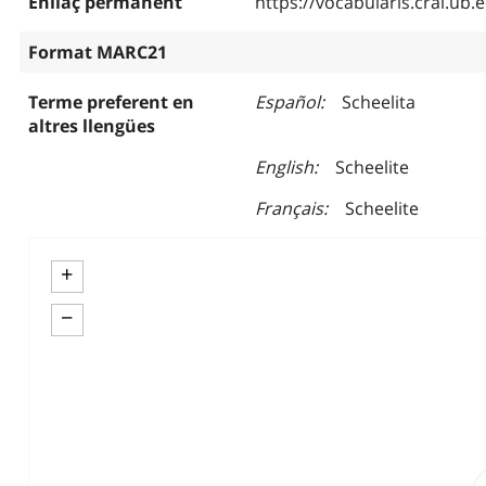
Enllaç permanent
https://vocabularis.crai.u
Format MARC21
Terme preferent en
Español
Scheelita
altres llengües
English
Scheelite
Français
Scheelite
+
−