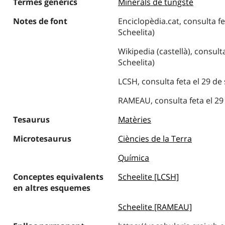
Termes genèrics
Minerals de tungstè
Notes de font
Enciclopèdia.cat, consulta f
Scheelita)
Wikipedia (castellà), consult
Scheelita)
LCSH, consulta feta el 29 de
RAMEAU, consulta feta el 29 
Tesaurus
Matèries
Microtesaurus
Ciències de la Terra
Química
Conceptes equivalents
Scheelite [LCSH]
en altres esquemes
Scheelite [RAMEAU]