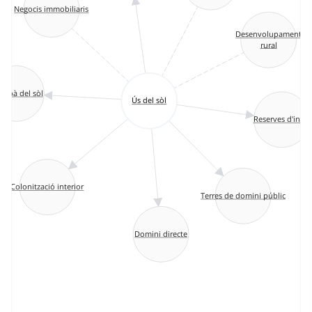
Negocis immobiliaris
Desenvolupament
rural
 urbà del sòl
Ús del sòl
Reserves d'indis
Colonització interior
Terres de domini públic
Domini directe