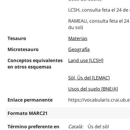
LCSH, consulta feta el 24 d
RAMEAU, consulta feta el 24
du sol)
Tesauro
Materias
Microtesauro
Geografía
Conceptos equivalentes
Land use [LCSH]
en otros esquemas
Sòl, Ús del [LEMAC]
Usos del suelo [BNE/A]
Enlace permanente
https://vocabularis.crai.u
Formato MARC21
Término preferente en
Català
Ús del sòl