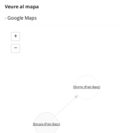
Veure al mapa
Google Maps
+
−
Elorrio (País Basc)
Biscaia (País Basc)