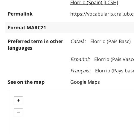
Elorrio (Spain) [LCSH]
Permalink
https://vocabularis.crai.u
Format MARC21
Preferred term in other
Català
Elorrio (País Basc)
languages
Español
Elorrio (País Vasc
Français
Elorrio (Pays bas
See on the map
Google Maps
+
−