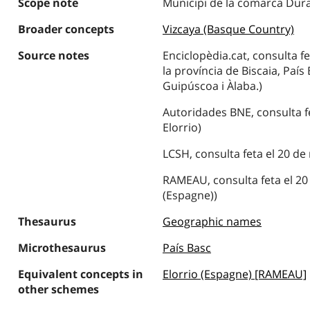
Scope note
Municipi de la comarca Du
Broader concepts
Vizcaya (Basque Country)
Source notes
Enciclopèdia.cat, consulta fe
la província de Biscaia, País 
Guipúscoa i Àlaba.)
Autoridades BNE, consulta fe
Elorrio)
LCSH, consulta feta el 20 de 
RAMEAU, consulta feta el 20 
(Espagne))
Thesaurus
Geographic names
Microthesaurus
País Basc
Equivalent concepts in
Elorrio (Espagne) [RAMEAU]
other schemes