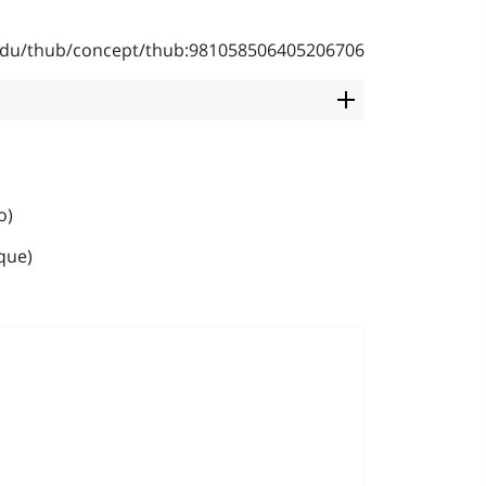
b.edu/thub/concept/thub:981058506405206706
o)
que)