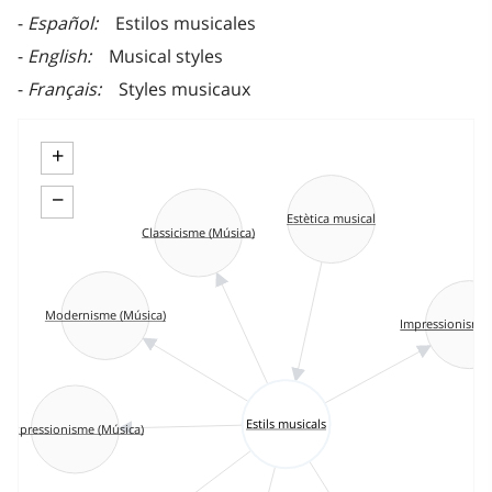
Español
Estilos musicales
English
Musical styles
Français
Styles musicaux
+
−
Estètica musical
Classicisme (Música)
Modernisme (Música)
Impressionisme 
Estils musicals
Expressionisme (Música)