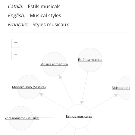
Català
Estils musicals
English
Musical styles
Français
Styles musicaux
+
−
Estética musical
Música romántica
Modernismo (Música)
Música del cla
Estilos musicales
Expresionismo (Música)