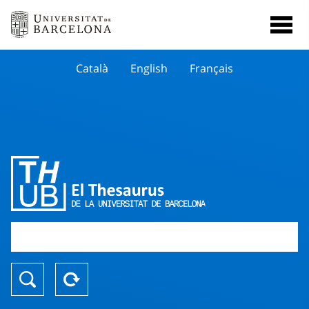
Català
English
Français