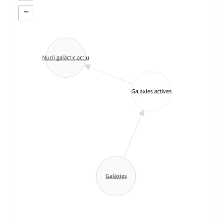
−
Nucli galàctic actiu
Galàxies actives
Galàxies