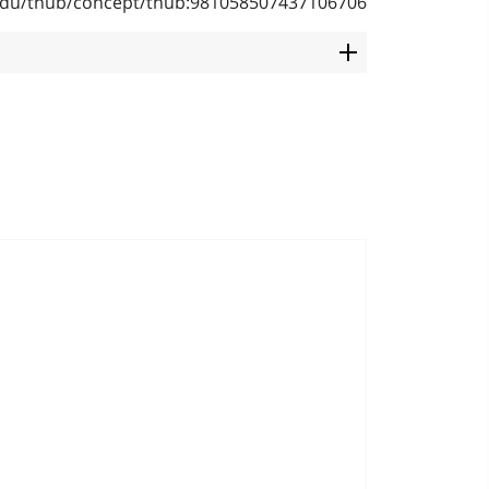
b.edu/thub/concept/thub:981058507437106706