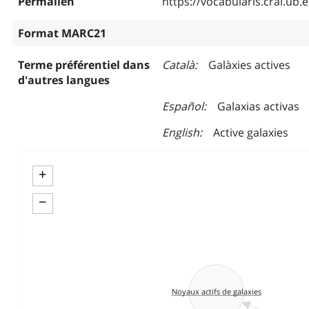
Permalien
https://vocabularis.crai.u
Format MARC21
Terme préférentiel dans
Català
Galàxies actives
d'autres langues
Español
Galaxias activas
English
Active galaxies
+
−
Noyaux actifs de galaxies