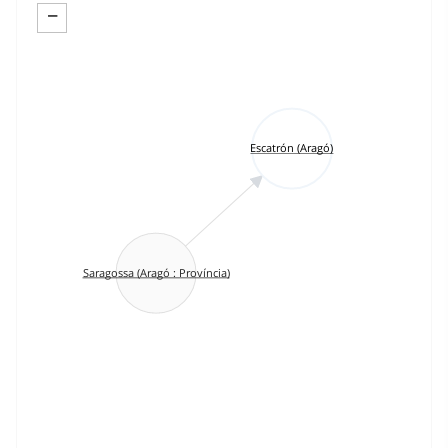
−
Escatrón (Aragó)
Saragossa (Aragó : Província)