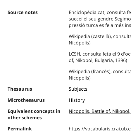
Source notes
Enciclopèdia.cat, consulta fet
succeí el seu gendre Segimo
pressió turca es feia més ins
Wikipedia (castellà), consult
Nicópolis)
LCSH, consulta feta el 9 d'oc
of, Nikopol, Bulgaria, 1396)
Wikipedia (francès), consulta
Nicopolis)
Thesaurus
Subjects
Microthesaurus
History
Equivalent concepts in
Nicopolis, Battle of, Nikopol
other schemes
Permalink
https://vocabularis.crai.u