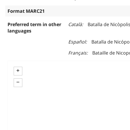
Format MARC21
Preferred term in other
Català
Batalla de Nicòpolis
languages
Español
Batalla de Nicópol
Français
Bataille de Nicopo
+
−