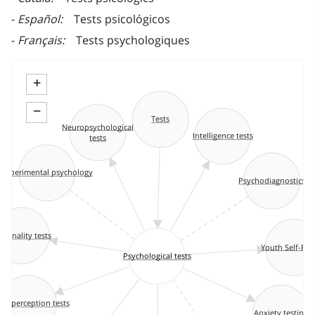
Español
Tests psicológicos
Français
Tests psychologiques
+
−
Tests
Neuropsychological
Intelligence tests
tests
Experimental psychology
Psychodiagnostics
rsonality tests
Youth Self-Rep
Psychological tests
ual perception tests
Anxiety testing