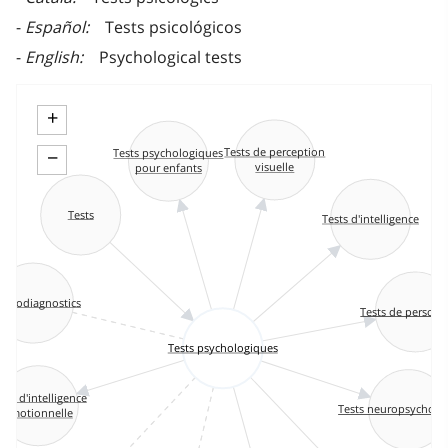
Español
Tests psicológicos
English
Psychological tests
+
Tests de perception
−
Tests psychologiques
visuelle
pour enfants
Tests
Tests d'intelligence
ychodiagnostics
Tests de personn
Tests psychologiques
sts d'intelligence
Tests neuropsycholo
émotionnelle