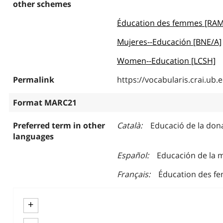
other schemes
Éducation des femmes [RA
Mujeres--Educación [BNE/A]
Women--Education [LCSH]
Permalink
https://vocabularis.crai.u
Format MARC21
Preferred term in other
Català
Educació de la don
languages
Español
Educación de la 
Français
Éducation des f
+