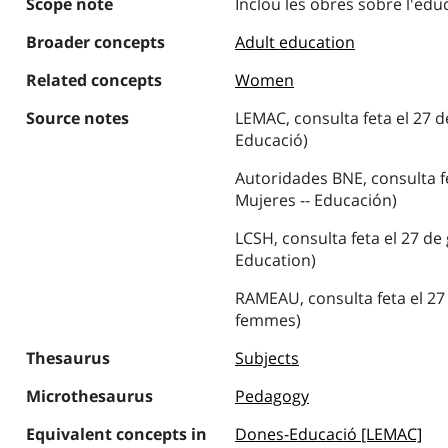
Scope note
Inclou les obres sobre l'edu
Broader concepts
Adult education
Related concepts
Women
Source notes
LEMAC, consulta feta el 27 d
Educació)
Autoridades BNE, consulta fe
Mujeres -- Educación)
LCSH, consulta feta el 27 de
Education)
RAMEAU, consulta feta el 27
femmes)
Thesaurus
Subjects
Microthesaurus
Pedagogy
Equivalent concepts in
Dones-Educació [LEMAC]