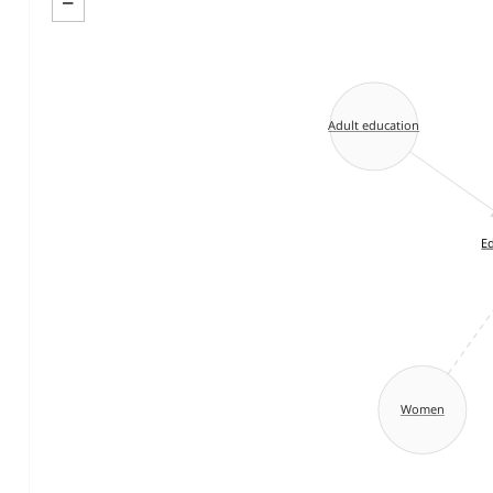
−
Adult education
E
Women