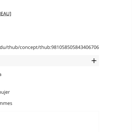
MEAU]
b.edu/thub/concept/thub:981058505843406706
a
mujer
emmes