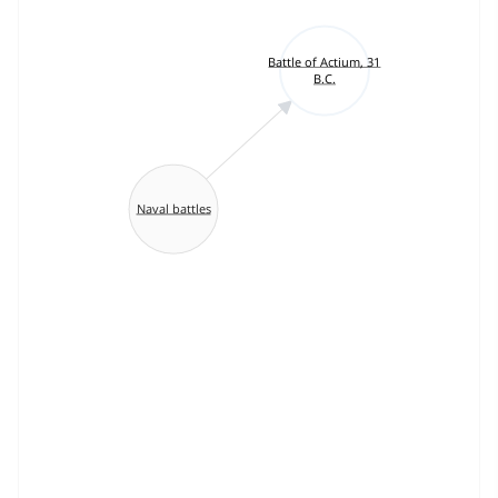
Battle of Actium, 31
B.C.
Naval battles