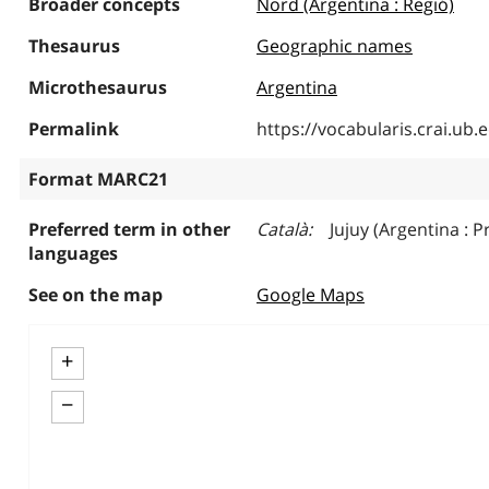
Broader concepts
Nord (Argentina : Regió)
Thesaurus
Geographic names
Microthesaurus
Argentina
Permalink
https://vocabularis.crai.u
Format MARC21
Preferred term in other
Català
Jujuy (Argentina : P
languages
See on the map
Google Maps
+
−