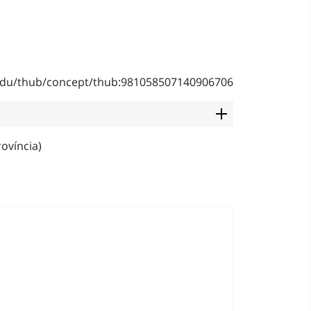
b.edu/thub/concept/thub:981058507140906706
rovíncia)