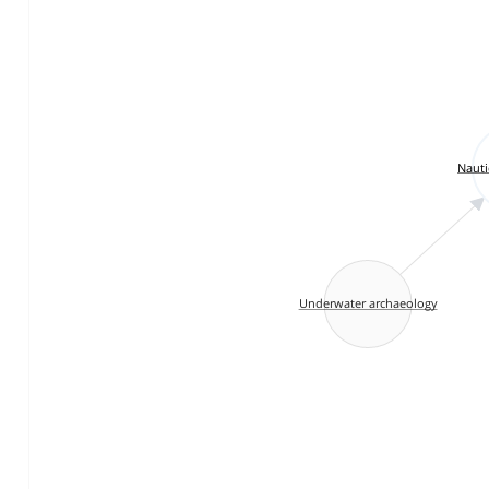
Nauti
Underwater archaeology