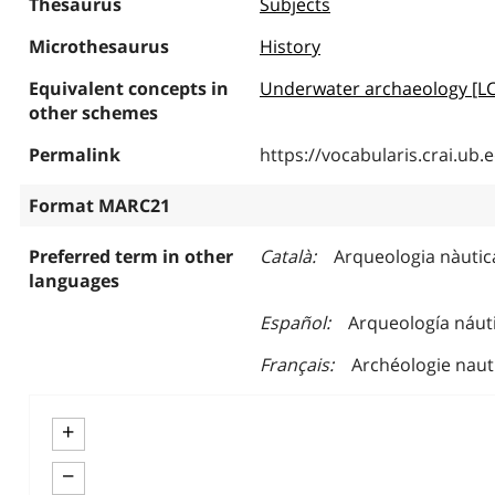
Thesaurus
Subjects
Microthesaurus
History
Equivalent concepts in
Underwater archaeology [L
other schemes
Permalink
https://vocabularis.crai.u
Format MARC21
Preferred term in other
Català
Arqueologia nàutic
languages
Español
Arqueología náut
Français
Archéologie naut
+
−