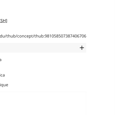
CSH]
b.edu/thub/concept/thub:981058507387406706
a
ica
ique