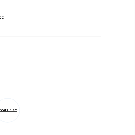
te
ports in art