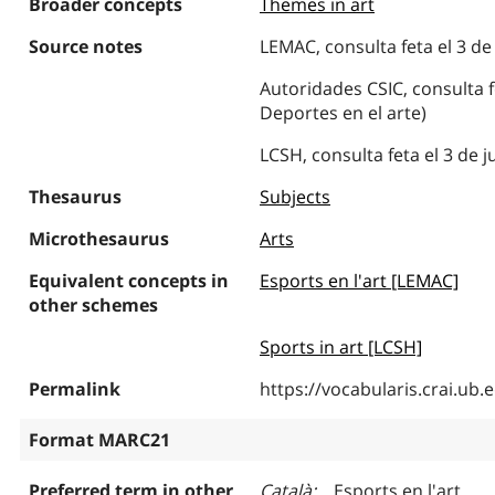
Broader concepts
Themes in art
Source notes
LEMAC, consulta feta el 3 de 
Autoridades CSIC, consulta fe
Deportes en el arte)
LCSH, consulta feta el 3 de ju
Thesaurus
Subjects
Microthesaurus
Arts
Equivalent concepts in
Esports en l'art [LEMAC]
other schemes
Sports in art [LCSH]
Permalink
https://vocabularis.crai.u
Format MARC21
Preferred term in other
Català
Esports en l'art